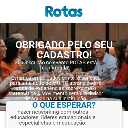
OBRIGADO PELO SEU
CADASTRO!
Sua inscrição no evento ROTAS está
confirmada!
Estamos empolgados em tê-lo conosco
para uma noite de MUITO aprendizado e
troca de experiências sobre como o
Matemática & Movimento será um divisor
de águas na sua instituição.
O QUE ESPERAR?
Fazer networking com outros
educadores, líderes educacionais e
especialistas em educação.