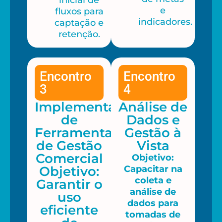
e
fluxos para
indicadores.
captação e
retenção.
Encontro
Encontro
3
4
Implementação
Análise de
de
Dados e
Ferramentas
Gestão à
de Gestão
Vista
Comercial
Objetivo:
Objetivo:
Capacitar na
coleta e
Garantir o
análise de
uso
dados para
eficiente
tomadas de