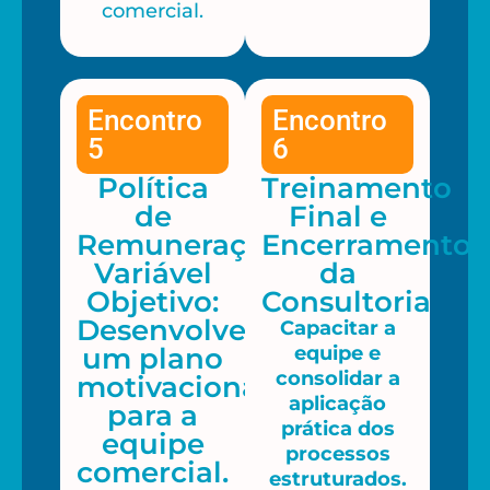
comercial.
Encontro
Encontro
5
6
Política
Treinamento
de
Final e
Remuneração
Encerramento
Variável
da
Objetivo:
Consultoria
Desenvolver
Capacitar a
um plano
equipe e
consolidar a
motivacional
aplicação
para a
prática dos
equipe
processos
comercial.
estruturados.