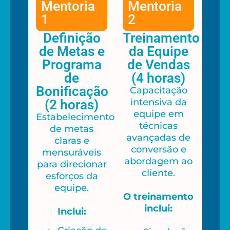
Mentoria
Mentoria
1
2
Definição
Treinamento
de Metas e
da Equipe
Programa
de Vendas
de
(4 horas)
Bonificação
Capacitação
intensiva da
(2 horas)
equipe em
Estabelecimento
técnicas
de metas
avançadas de
claras e
conversão e
mensuráveis
abordagem ao
para direcionar
cliente.
esforços da
equipe.
O treinamento
inclui:
Inclui: