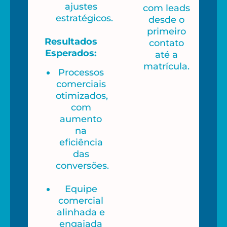
ajustes
com leads
estratégicos.
desde o
primeiro
Resultados
contato
Esperados:
até a
matrícula.
Processos
comerciais
otimizados,
com
aumento
na
eficiência
das
conversões.
Equipe
comercial
alinhada e
engajada