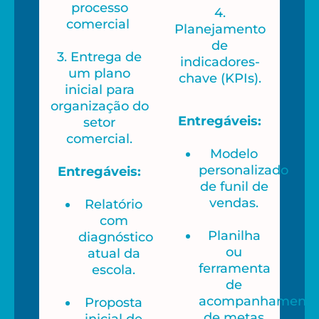
processo
4.
comercial
Planejamento
de
3. Entrega de
indicadores-
um plano
chave (KPIs).
inicial para
organização do
Entregáveis:
setor
comercial.
Modelo
personalizado
Entregáveis:
de funil de
vendas.
Relatório
com
Planilha
diagnóstico
ou
atual da
ferramenta
escola.
de
acompanhamento
Proposta
de metas
inicial de