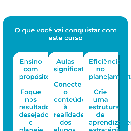
O que você vai conquistar com
este curso
Ensino
Aulas
Eficiência
com
significativas
no
propósito
planejament
Conecte
Foque
o
Crie
nos
conteúdo
uma
resultados
à
estrutura
desejados
realidade
de
e
dos
aprendizag
planeje
alunos,
estratégica,