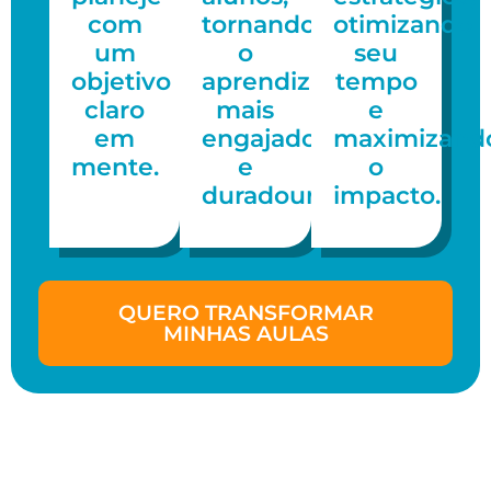
com
tornando
otimizando
um
o
seu
objetivo
aprendizado
tempo
claro
mais
e
em
engajador
maximizand
mente.
e
o
duradouro.
impacto.
QUERO TRANSFORMAR
MINHAS AULAS